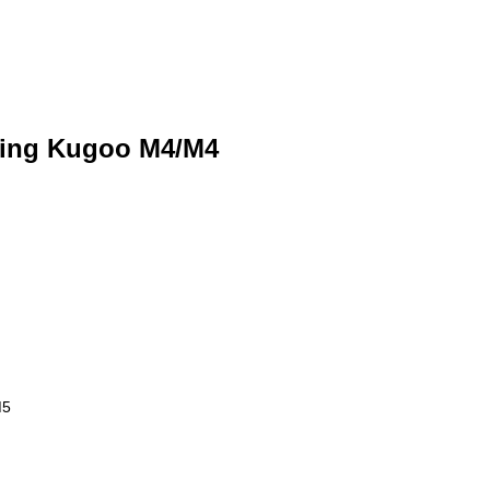
xing Kugoo M4/М4
М5